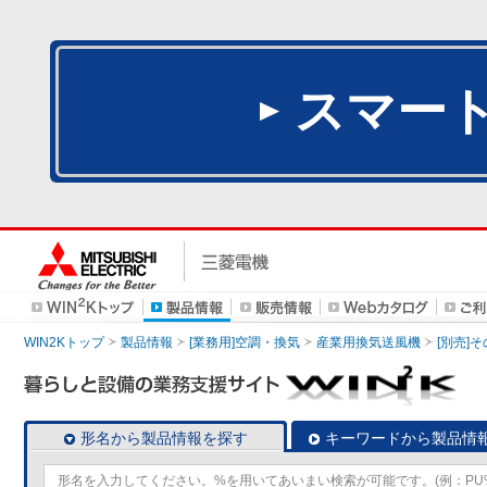
スマー
WIN2Kトップ
製品情報
[業務用]空調・換気
産業用換気送風機
[別売]
形名から製品情報を探す
キーワードから製品情