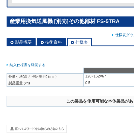
産業用換気送風機 [別売]その他部材 FS-5TRA
仕様表ダウン
製品概要
技術資料
仕様表
納入仕様書を確認する
120×162×67
外形寸法(高さ×幅×奥行) (mm)
0.5
製品重量 (kg)
この製品を使用可能な本体製品があ