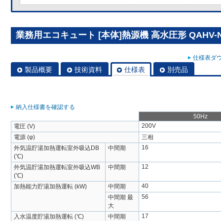
業務用エコキュート [本体]熱源機 高水圧形 QAHV-N5
仕様表ダウ
製品概要
技術資料
仕様表
別売品
納入仕様書を確認する
50Hz
200V
電圧 (V)
電源 (φ)
三相
16
外気温貯湯加熱運転室外吸込DB
中間期
(℃)
12
外気温貯湯加熱運転室外吸込WB
中間期
(℃)
40
加熱能力貯湯加熱運転 (kW)
中間期
56
中間期 最
大
17
入水温度貯湯加熱運転 (℃)
中間期