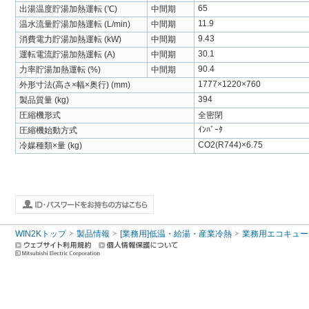
65
出湯温度貯湯加熱運転 (℃)
中間期
11.9
温水流量貯湯加熱運転 (L/min)
中間期
9.43
消費電力貯湯加熱運転 (kW)
中間期
30.1
運転電流貯湯加熱運転 (A)
中間期
90.4
力率貯湯加熱運転 (%)
中間期
1777×1220×760
外形寸法(高さ×幅×奥行) (mm)
394
製品質量 (kg)
圧縮機形式
全密閉
ｲﾝﾊﾞｰﾀ
圧縮機始動方式
CO2(R744)×6.75
冷媒種類×量 (kg)
WIN2Kトップ
製品情報
[業務用]低温・給湯・産業冷熱
業務用エコキュー