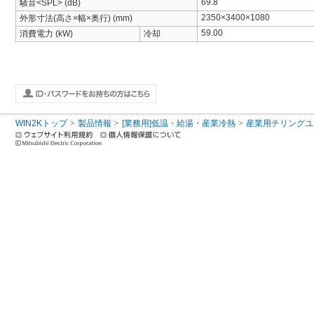
69.8
騒音<SPL> (dB)
2350×3400×1080
外形寸法(高さ×幅×奥行) (mm)
59.00
消費電力 (kW)
冷却
WIN2Kトップ
製品情報
[業務用]低温・給湯・産業冷熱
産業用チリングユ