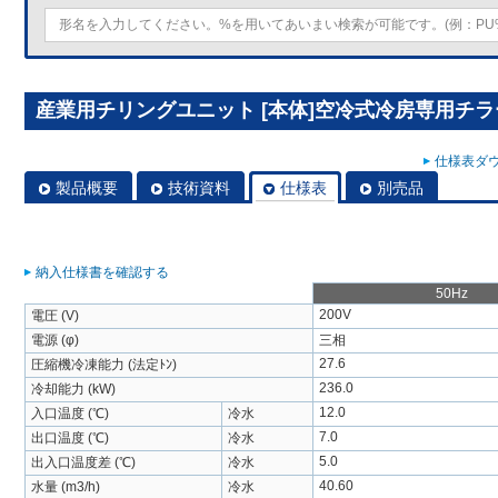
産業用チリングユニット [本体]空冷式冷房専用チラーDT-
仕様表ダウ
製品概要
技術資料
仕様表
別売品
納入仕様書を確認する
50Hz
200V
電圧 (V)
電源 (φ)
三相
27.6
圧縮機冷凍能力 (法定ﾄﾝ)
236.0
冷却能力 (kW)
12.0
入口温度 (℃)
冷水
7.0
出口温度 (℃)
冷水
5.0
出入口温度差 (℃)
冷水
40.60
水量 (m3/h)
冷水