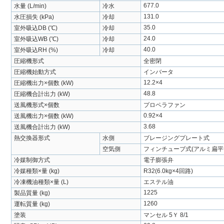
677.0
水量 (L/min)
冷水
131.0
水圧損失 (kPa)
冷却
35.0
室外吸込DB (℃)
冷却
24.0
室外吸込WB (℃)
冷却
40.0
室外吸込RH (%)
冷却
圧縮機形式
全密閉
圧縮機始動方式
インバータ
12.2×4
圧縮機出力×個数 (kW)
48.8
圧縮機合計出力 (kW)
送風機形式×個数
プロペラファン
0.92×4
送風機出力×個数 (kW)
3.68
送風機合計出力 (kW)
熱交換器形式
水側
ブレージングプレート式
空気側
フィンチューブ式(アルミ扁平
冷媒制御方式
電子膨張弁
冷媒種類×量 (kg)
R32(6.0kg×4回路)
冷凍機油種類×量 (L)
エステル油
1225
製品質量 (kg)
1260
運転質量 (kg)
塗装
マンセル 5Ｙ 8/1