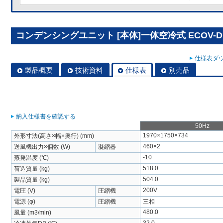
コンデンシングユニット [本体]一体空冷式 ECOV-D
仕様表ダウ
製品概要
技術資料
仕様表
別売品
納入仕様書を確認する
50Hz
1970×1750×734
外形寸法(高さ×幅×奥行) (mm)
460×2
送風機出力×個数 (W)
凝縮器
-10
蒸発温度 (℃)
518.0
荷造質量 (kg)
504.0
製品質量 (kg)
200V
電圧 (V)
圧縮機
電源 (φ)
圧縮機
三相
480.0
風量 (m3/min)