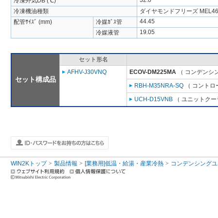
32.0
冷凍外気DB (℃)
冷凍機油種類
ダイヤモンドフリーズ MEL46
44.45
配管ｻｲｽﾞ (mm)
冷媒ｶﾞｽ管
19.05
冷媒液管
セット形名
AFHV-J30VNQ
ECOV-DM225MA
（ コンデンシン
セット構成品
RBH-M35NRA-SQ
（ コントロ
UCH-D15VNB
（ ユニットクーラ
WIN2Kトップ
製品情報
[業務用]低温・給湯・産業冷熱
コンデンシングユ