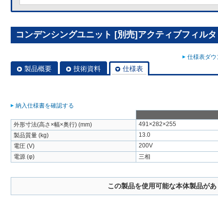
コンデンシングユニット [別売]アクティブフィルタ HF
仕様表ダウン
製品概要
技術資料
仕様表
納入仕様書を確認する
491×282×255
外形寸法(高さ×幅×奥行) (mm)
13.0
製品質量 (kg)
200V
電圧 (V)
電源 (φ)
三相
この製品を使用可能な本体製品があ