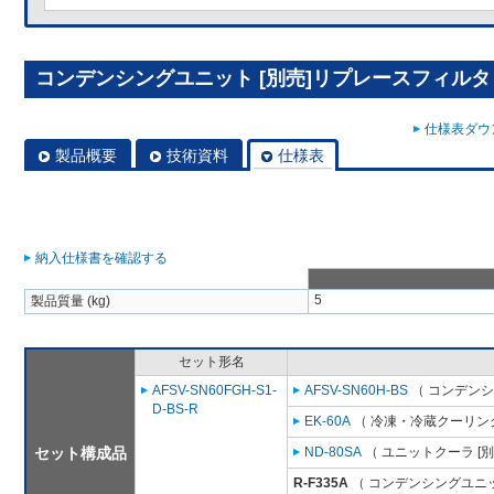
コンデンシングユニット [別売]リプレースフィルタ R
仕様表ダウン
製品概要
技術資料
仕様表
納入仕様書を確認する
5
製品質量 (kg)
セット形名
AFSV-SN60FGH-S1-
AFSV-SN60H-BS
（ コンデンシ
D-BS-R
EK-60A
（ 冷凍・冷蔵クーリング
セット構成品
ND-80SA
（ ユニットクーラ [
R-F335A
（ コンデンシングユニッ