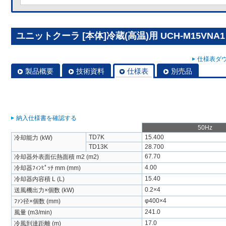
ユニットクーラ [本体]冷蔵(高温)用 UCH-M15VNA1
仕様表ダウ
製品概要
技術資料
仕様表
別売品
納入仕様書を確認する
50Hz
TD7K
15.400
冷却能力 (kW)
TD13K
28.700
67.70
冷却器外表面伝熱面積 m2 (m2)
4.00
冷却器ﾌｨﾝﾋﾟｯﾁ mm (mm)
15.40
冷却器内容積 L (L)
0.2×4
送風機出力×個数 (kW)
φ400×4
ﾌｧﾝ径×個数 (mm)
241.0
風量 (m3/min)
17.0
冷風到達距離 (m)