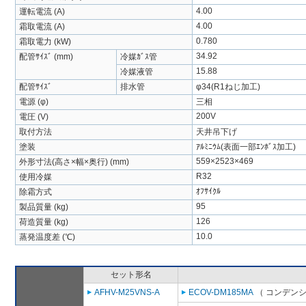
4.00
運転電流 (A)
4.00
霜取電流 (A)
0.780
霜取電力 (kW)
34.92
配管ｻｲｽﾞ (mm)
冷媒ｶﾞｽ管
15.88
冷媒液管
配管ｻｲｽﾞ
排水管
φ34(R1ねじ加工)
電源 (φ)
三相
200V
電圧 (V)
取付方法
天井吊下げ
塗装
ｱﾙﾐﾆｳﾑ(表面一部ｴﾝﾎﾞｽ加工)
559×2523×469
外形寸法(高さ×幅×奥行) (mm)
R32
使用冷媒
ｵﾌｻｲｸﾙ
除霜方式
95
製品質量 (kg)
126
荷造質量 (kg)
10.0
蒸発温度差 (℃)
セット形名
AFHV-M25VNS-A
ECOV-DM185MA
（ コンデンシ