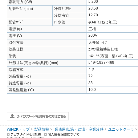
5.200
霜取電力 (kW)
28.58
配管ｻｲｽﾞ (mm)
冷媒ｶﾞｽ管
12.70
冷媒液管
配管ｻｲｽﾞ
排水管
φ34(R1ねじ加工)
電源 (φ)
三相
200V
電圧 (V)
取付方法
天井吊下げ
塗装仕様
ｶﾁｵﾝ電着塗装仕様
塗装
ｱﾙﾐﾆｳﾑ(表面一部ｴﾝﾎﾞｽ加工)
549×1923×469
外形寸法(高さ×幅×奥行) (mm)
ﾋｰﾀ
除霜方式
72
製品質量 (kg)
88
荷造質量 (kg)
10.0
蒸発温度差 (℃)
WIN2Kトップ
製品情報
[業務用]低温・給湯・産業冷熱
ユニットクーラ