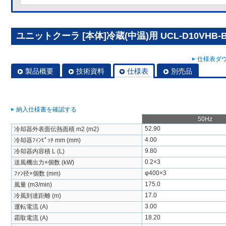
ユニットクーラ [本体]冷蔵(中温)用 UCL-D10VHB-
仕様表ダウ
製品概要
技術資料
仕様表
別売品
納入仕様書を確認する
50Hz
52.90
冷却器外表面伝熱面積 m2 (m2)
4.00
冷却器ﾌｨﾝﾋﾟｯﾁ mm (mm)
9.80
冷却器内容積 L (L)
0.2×3
送風機出力×個数 (kW)
φ400×3
ﾌｧﾝ径×個数 (mm)
175.0
風量 (m3/min)
17.0
冷風到達距離 (m)
3.00
運転電流 (A)
18.20
霜取電流 (A)