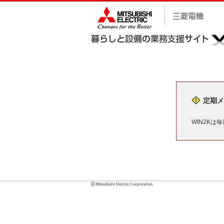
定期メ
WIN2Kは