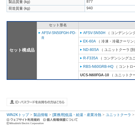
877
製品質量 (kg)
940
荷造質量 (kg)
セット形名
AFSV-SN50FGH-PD-
AFSV-SN50H
（ コンデンシング
R
EK-60A
（ 冷凍・冷蔵クーリング
セット構成品
ND-80SA
（ ユニットクーラ [
R-F335A
（ コンデンシングユニ
RBS-N60GRB-HQ
（ コントロ
UCS-N60FGA-10
（ ユニットクー
WIN2Kトップ
製品情報
[業務用]低温・給湯・産業冷熱
ユニットクーラ