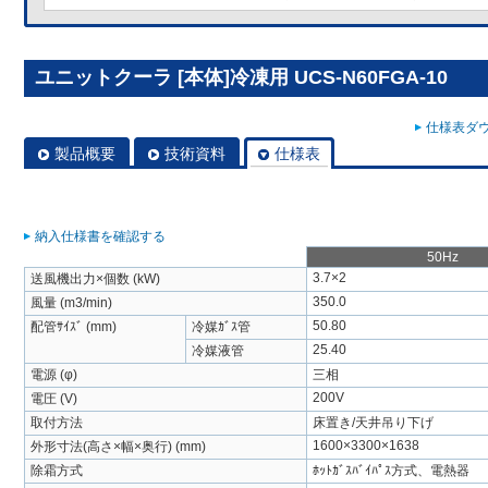
ユニットクーラ [本体]冷凍用 UCS-N60FGA-10
仕様表ダウ
製品概要
技術資料
仕様表
納入仕様書を確認する
50Hz
3.7×2
送風機出力×個数 (kW)
350.0
風量 (m3/min)
50.80
配管ｻｲｽﾞ (mm)
冷媒ｶﾞｽ管
25.40
冷媒液管
電源 (φ)
三相
200V
電圧 (V)
取付方法
床置き/天井吊り下げ
1600×3300×1638
外形寸法(高さ×幅×奥行) (mm)
除霜方式
ﾎｯﾄｶﾞｽﾊﾞｲﾊﾟｽ方式、電熱器