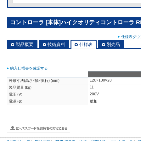
コントローラ [本体]ハイクオリティコントローラ RBS
仕様表ダウン
製品概要
技術資料
仕様表
別売品
納入仕様書を確認する
120×130×28
外形寸法(高さ×幅×奥行) (mm)
11
製品質量 (kg)
200V
電圧 (V)
電源 (φ)
単相