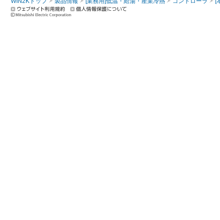
WIN2Kトップ
製品情報
[業務用]低温・給湯・産業冷熱
コントローラ