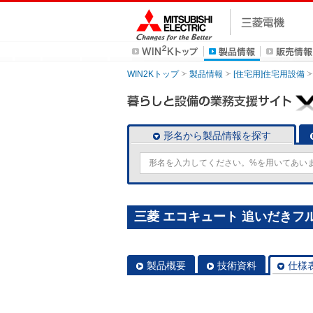
WIN2Kトップ
製品情報
[住宅用]住宅用設備
形名から製品情報を探す
三菱 エコキュート 追いだきフルオ
製品概要
技術資料
仕様