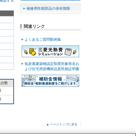
確認する
補修用性能部品の保有期限
関連リンク
よくあるご質問動画集
低炭素建築物認定制度対象形名お
よび住宅用資機材品質性能証明書
成台数
1
1
▲ ページトップに戻る