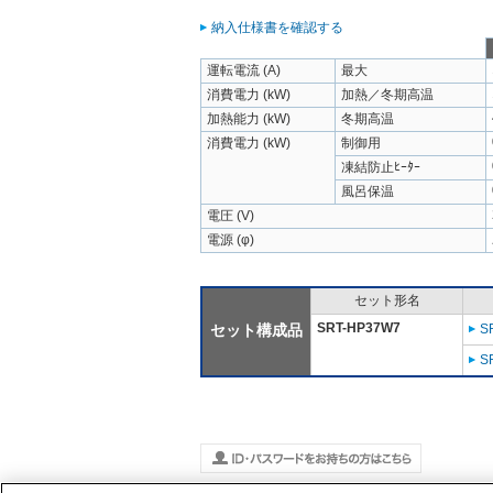
納入仕様書を確認する
運転電流 (A)
最大
消費電力 (kW)
加熱／冬期高温
加熱能力 (kW)
冬期高温
消費電力 (kW)
制御用
凍結防止ﾋｰﾀｰ
風呂保温
電圧 (V)
電源 (φ)
セット形名
SRT-HP37W7
セット構成品
S
S