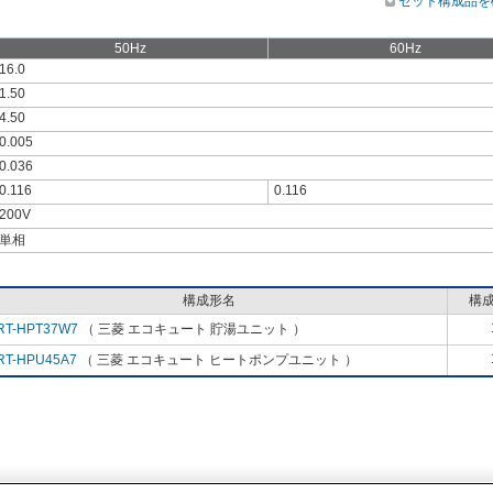
セット構成品を
50Hz
60Hz
16.0
1.50
4.50
0.005
0.036
0.116
0.116
200V
単相
構成形名
構
RT-HPT37W7
（ 三菱 エコキュート 貯湯ユニット ）
RT-HPU45A7
（ 三菱 エコキュート ヒートポンプユニット ）