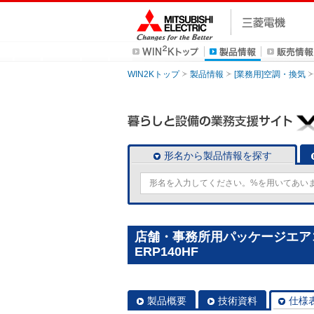
WIN2Kトップ
製品情報
[業務用]空調・換気
形名から製品情報を探す
店舗・事務所用パッケージエアコン(M
ERP140HF
製品概要
技術資料
仕様