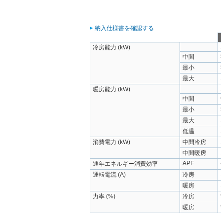
納入仕様書を確認する
冷房能力 (kW)
中間
最小
最大
暖房能力 (kW)
中間
最小
最大
低温
消費電力 (kW)
中間冷房
中間暖房
APF
通年エネルギー消費効率
運転電流 (A)
冷房
暖房
力率 (%)
冷房
暖房