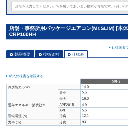
店舗・事務所用パッケージエアコン(Mr.SLIM) [本体
CRP160HH
仕様表ダウ
製品概要
技術資料
仕様表
納入仕様書を確認する
50Hz
14.0
冷房能力 (kW)
5.5
最小
16.0
最大
APF2015
4.9
通年エネルギー消費効率
APF
5.5
12.1
運転電流 (A)
冷房
93
力率 (%)
冷房