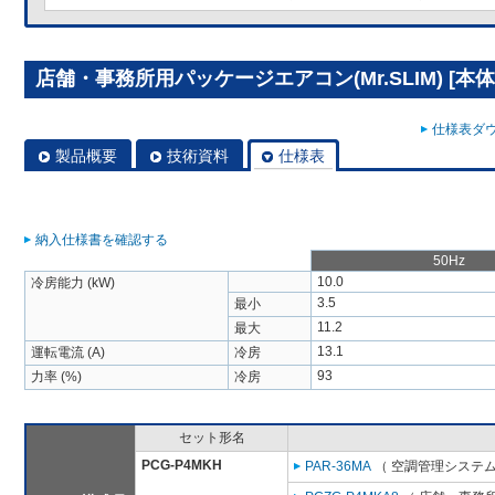
店舗・事務所用パッケージエアコン(Mr.SLIM) [本体]
仕様表ダウ
製品概要
技術資料
仕様表
納入仕様書を確認する
50Hz
10.0
冷房能力 (kW)
3.5
最小
11.2
最大
13.1
運転電流 (A)
冷房
93
力率 (%)
冷房
セット形名
PCG-P4MKH
PAR-36MA
（ 空調管理システム