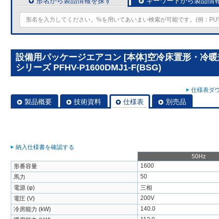
形名から製品情報を探す
キーワードから製品情
設備用パッケージエアコン [本体]空冷床置形・冷
シリーズ PFHV-P1600DMJ1-F(BSG)
仕様表ダウ
製品概要
技術資料
仕様表
別売品
納入仕様書を確認する
50Hz
1600
形番容量
50
馬力
電源 (φ)
三相
200V
電圧 (V)
140.0
冷房能力 (kW)