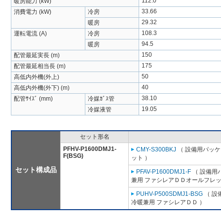
112.0
暖房能力 (kW)
33.66
消費電力 (kW)
冷房
29.32
暖房
108.3
運転電流 (A)
冷房
94.5
暖房
150
配管最延実長 (m)
175
配管最延相当長 (m)
50
高低内外機(外上)
40
高低内外機(外下) (m)
38.10
配管ｻｲｽﾞ (mm)
冷媒ｶﾞｽ管
19.05
冷媒液管
セット形名
PFHV-P1600DMJ1-
CMY-S300BKJ
（ 設備用パッケ
F(BSG)
ット ）
セット構成品
PFAV-P1600DMJ1-F
（ 設備用
兼用 ファシレアＤＤオールフレッ
PUHV-P500SDMJ1-BSG
（ 設
冷暖兼用 ファシレアＤＤ ）