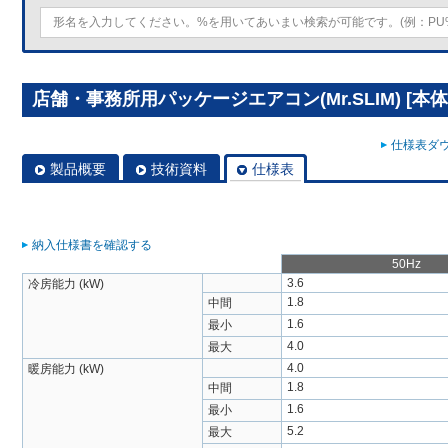
店舗・事務所用パッケージエアコン(Mr.SLIM) [本体]
仕様表ダウ
製品概要
技術資料
仕様表
納入仕様書を確認する
50Hz
3.6
冷房能力 (kW)
1.8
中間
1.6
最小
4.0
最大
4.0
暖房能力 (kW)
1.8
中間
1.6
最小
5.2
最大