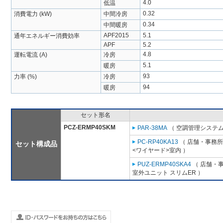
4.0
低温
0.32
消費電力 (kW)
中間冷房
0.34
中間暖房
APF2015
5.1
通年エネルギー消費効率
APF
5.2
4.8
運転電流 (A)
冷房
5.1
暖房
93
力率 (%)
冷房
94
暖房
セット形名
PCZ-ERMP40SKM
PAR-38MA
（ 空調管理システム
PC-RP40KA13
（ 店舗・事務所用
セット構成品
<ワイヤード>室内 ）
PUZ-ERMP40SKA4
（ 店舗・事
室外ユニット スリムER ）