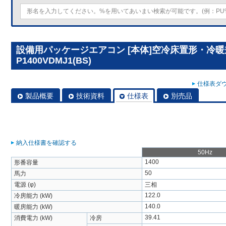
設備用パッケージエアコン [本体]空冷床置形・冷暖兼
P1400VDMJ1(BS)
仕様表ダウ
製品概要
技術資料
仕様表
別売品
納入仕様書を確認する
50Hz
1400
形番容量
50
馬力
電源 (φ)
三相
122.0
冷房能力 (kW)
140.0
暖房能力 (kW)
39.41
消費電力 (kW)
冷房