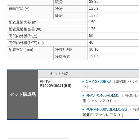
38.36
暖房
125.9
運転電流 (A)
冷房
122.6
暖房
150
配管最延実長 (m)
175
配管最延相当長 (m)
50
高低内外機(外上)
40
高低内外機(外下) (m)
38.10
配管ｻｲｽﾞ (mm)
冷媒ｶﾞｽ管
19.05
冷媒液管
セット形名
PFHV-
CMY-S300BKJ
（ 設備用パッケ
P1400VDMJ1(BS)
ット ）
セット構成品
PFAV-P1400VDMJ1
（ 設備用
用 ファシレアＤＤ ）
PUHV-P500VSDMJ1-BS
（ 設
暖兼用 ファシレアＤＤ ）