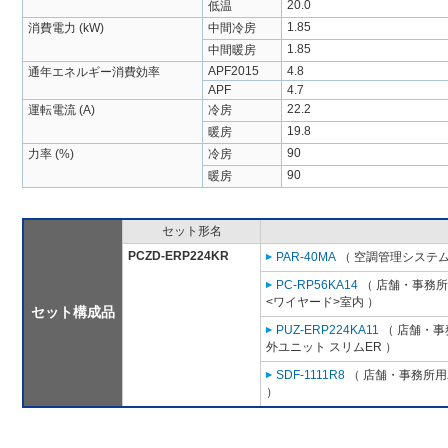
20.0
低温
1.85
消費電力 (kW)
中間冷房
1.85
中間暖房
APF2015
4.8
通年エネルギー消費効率
APF
4.7
22.2
運転電流 (A)
冷房
19.8
暖房
90
力率 (%)
冷房
90
暖房
セット形名
PCZD-ERP224KR
PAR-40MA
（ 空調管理システム
PC-RP56KA14
（ 店舗・事務所用
<ワイヤード>室内 ）
セット構成品
PUZ-ERP224KA11
（ 店舗・事務
外ユニット スリムER ）
SDF-1111R8
（ 店舗・事務所用パ
）