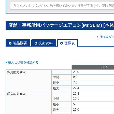
店舗・事務所用パッケージエアコン(Mr.SLIM) [本体]
仕様表ダウ
製品概要
技術資料
仕様表
納入仕様書を確認する
50Hz
20.0
冷房能力 (kW)
9.0
中間
7.0
最小
22.4
最大
22.4
暖房能力 (kW)
10.1
中間
5.8
最小
27.0
最大