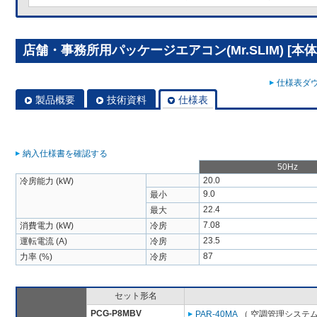
店舗・事務所用パッケージエアコン(Mr.SLIM) [本体]
仕様表ダウ
製品概要
技術資料
仕様表
納入仕様書を確認する
50Hz
20.0
冷房能力 (kW)
9.0
最小
22.4
最大
7.08
消費電力 (kW)
冷房
23.5
運転電流 (A)
冷房
87
力率 (%)
冷房
セット形名
PCG-P8MBV
PAR-40MA
（ 空調管理システム