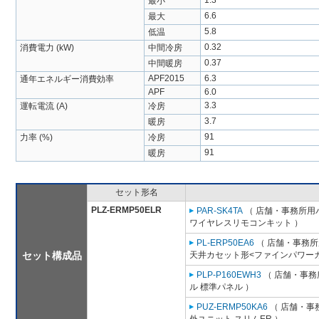
1.3
最小
6.6
最大
5.8
低温
0.32
消費電力 (kW)
中間冷房
0.37
中間暖房
APF2015
6.3
通年エネルギー消費効率
APF
6.0
3.3
運転電流 (A)
冷房
3.7
暖房
91
力率 (%)
冷房
91
暖房
セット形名
PLZ-ERMP50ELR
PAR-SK4TA
（ 店舗・事務所用パッ
ワイヤレスリモコンキット ）
PL-ERP50EA6
（ 店舗・事務所用
セット構成品
天井カセット形<ファインパワーカ
PLP-P160EWH3
（ 店舗・事務所
ル 標準パネル ）
PUZ-ERMP50KA6
（ 店舗・事務