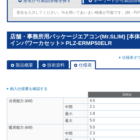
形名から製品情報を探す
キーワードから製品情
店舗・事務所用パッケージエアコン(Mr.SLIM) [本
インパワーカセット> PLZ-ERMP50ELR
仕様表ダウ
製品概要
技術資料
仕様表
納入仕様書を確認する
50Hz
4.5
冷房能力 (kW)
2.1
中間
1.8
最小
5.0
最大
5.0
暖房能力 (kW)
2.3
中間