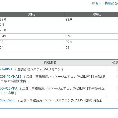
セット構成品を
50Hz
60Hz
23.6
23.6
6.8
26.0
9.49
9.57
29.1
29.4
94
94
構成形名
構
AR-40MA
（ 空調管理システム MAリモコン ）
CZG-P5MHA12
（ 店舗・事務所用パッケージエアコン(Mr.SLIM) [本体]厨房
吊形<中温用>室内 ）
UG-P10MKA
（ 店舗・事務所用パッケージエアコン(Mr.SLIM) [本体]室外ユ
ト 中温用 ）
DD-50WR8
（ 店舗・事務所用パッケージエアコン(Mr.SLIM) [別売]分配管