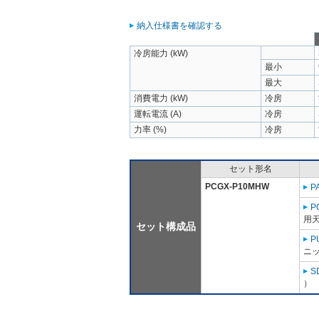
納入仕様書を確認する
冷房能力 (kW)
最小
最大
消費電力 (kW)
冷房
運転電流 (A)
冷房
力率 (%)
冷房
セット形名
PCGX-P10MHW
P
P
用天
セット構成品
P
ニッ
S
）