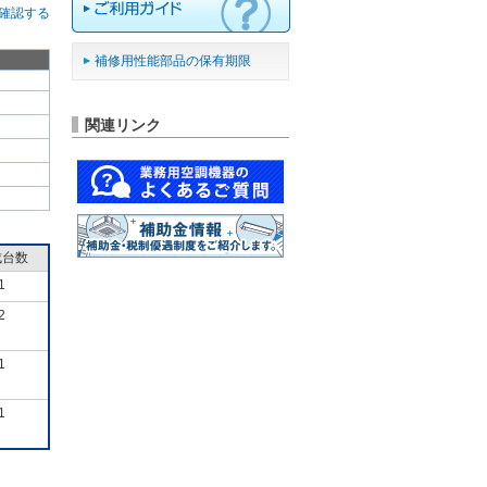
確認する
補修用性能部品の保有期限
関連リンク
成台数
1
2
1
1