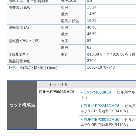
APF2015
5.8
通年エネルギー消費効率
15.24
消費電力 (kW)
冷房
14.50
暖房
19.22
暖房／低温
48.88
運転電流 (A)
冷房
46.50
暖房
82
運転音<PWL> (dB)
冷房
82
暖房
冷媒配管ｻｲｽﾞ
主管
φ15.88ろう付 / φ28.58ろう付
370.0
製品質量 (kg)
1650×1870×740
外形寸法(高さ×幅×奥行) (mm)
セット形名
PUHY-EP500SDMG6
CMY-Y100BKG4
（ ビル用マル
ト ）
セット構成品
PUHY-EP224SDMG6
（ ビル用
ルチY GR 高効率EX R410A ）
PUHY-EP280SDMG6
（ ビル用
ルチY GR 高効率EX R410A ）