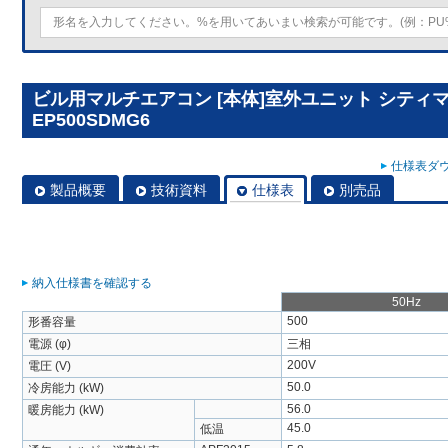
ビル用マルチエアコン [本体]室外ユニット シティマルチY
EP500SDMG6
仕様表ダウ
製品概要
技術資料
仕様表
別売品
納入仕様書を確認する
50Hz
500
形番容量
電源 (φ)
三相
200V
電圧 (V)
50.0
冷房能力 (kW)
56.0
暖房能力 (kW)
45.0
低温