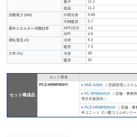
11.2
最大
11.2
低温
0.68
消費電力 (kW)
中間冷房
0.7
中間暖房
APF2015
4.8
通年エネルギー消費効率
APF
4.8
6.3
運転電流 (A)
冷房
7.3
暖房
90
力率 (%)
冷房
92
暖房
セット形名
PCZ-HRMP80HY
PAR-42MA
（ 空調管理システム
PC-RP80HA16
（ 店舗・事務所用
セット構成品
用天吊形室内 ）
PUZ-HRMP80KA4
（ 店舗・事務
外ユニット ズバ暖スリムHシリー