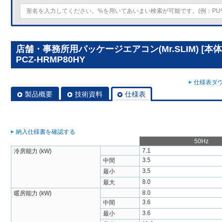
店舗・事務所用パッケージエアコン(Mr.SLIM) [本
PCZ-HRMP80HY
仕様表ダウ
製品概要
技術資料
仕様表
納入仕様書を確認する
50Hz
7.1
冷房能力 (kW)
3.5
中間
3.5
最小
8.0
最大
8.0
暖房能力 (kW)
3.6
中間
3.6
最小