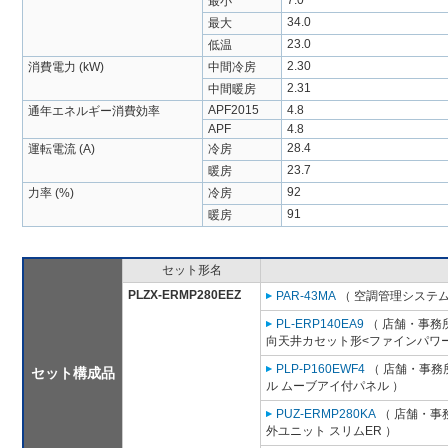
7.0
最小
34.0
最大
23.0
低温
2.30
消費電力 (kW)
中間冷房
2.31
中間暖房
APF2015
4.8
通年エネルギー消費効率
APF
4.8
28.4
運転電流 (A)
冷房
23.7
暖房
92
力率 (%)
冷房
91
暖房
セット形名
PLZX-ERMP280EEZ
PAR-43MA
（ 空調管理システム
PL-ERP140EA9
（ 店舗・事務所用
向天井カセット形<ファインパワー
PLP-P160EWF4
（ 店舗・事務所
セット構成品
ル ムーブアイ付パネル ）
PUZ-ERMP280KA
（ 店舗・事務
外ユニット スリムER ）