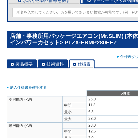
形名から製品情報を探す
キーワードから製品情
店舗・事務所用パッケージエアコン(Mr.SLIM) [本
インパワーカセット> PLZX-ERMP280EEZ
仕様表ダウ
製品概要
技術資料
仕様表
納入仕様書を確認する
50Hz
25.0
冷房能力 (kW)
11.3
中間
6.8
最小
28.0
最大
28.0
暖房能力 (kW)
12.6
中間