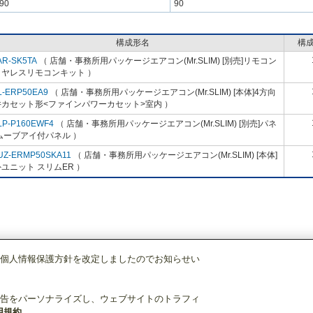
90
90
構成形名
構
AR-SK5TA
（ 店舗・事務所用パッケージエアコン(Mr.SLIM) [別売]リモコン
イヤレスリモコンキット ）
L-ERP50EA9
（ 店舗・事務所用パッケージエアコン(Mr.SLIM) [本体]4方向
井カセット形<ファインパワーカセット>室内 ）
LP-P160EWF4
（ 店舗・事務所用パッケージエアコン(Mr.SLIM) [別売]パネ
ムーブアイ付パネル ）
UZ-ERMP50SKA11
（ 店舗・事務所用パッケージエアコン(Mr.SLIM) [本体]
ユニット スリムER ）
個人情報保護方針を改定しましたのでお知らせい
店舗・事務所用パッケージエアコン(Mr.SLIM)
[本体]スリムER
4方向天井カセ
告をパーソナライズし、ウェブサイトのトラフィ
用規約