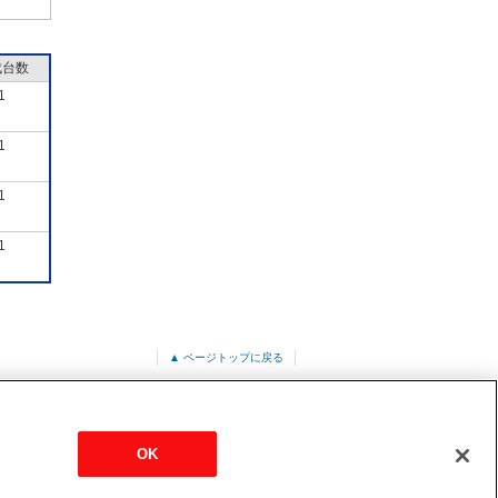
成台数
1
1
1
1
▲ ページトップに戻る
ット形<ファインパワーカセット>
OK