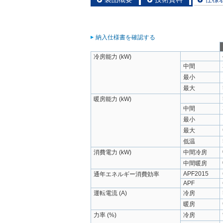
納入仕様書を確認する
冷房能力 (kW)
中間
最小
最大
暖房能力 (kW)
中間
最小
最大
低温
消費電力 (kW)
中間冷房
中間暖房
APF2015
通年エネルギー消費効率
APF
運転電流 (A)
冷房
暖房
力率 (%)
冷房