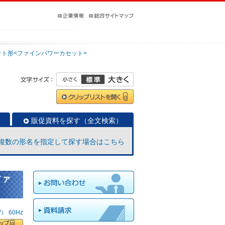
ット形<ファインパワーカセット>
販促資料を探す（全文検索）
複数の形名を指定して探す場合はこちら
ファ
 60Hz