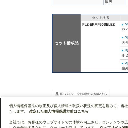
暖房
セット形名
PLZ-ERMP50SELEZ
P
ワ
P
セット構成品
天
P
ル 
P
室外
個人情報保護法の改正及び個人情報の取扱い状況の変更を鑑みて、当社
WIN2Kトップ
製品情報
[業務用]空調・換気
PLZ-ERMP50SELEZ
たします。
改定した個人情報保護方針はこちら
当社では、お客様のウェブサイトでの体験を向上させ、コンテンツや広
ックを分析するために、クッキーを使用しています。
ウェブサイト利