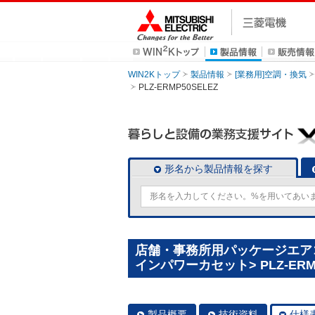
WIN2Kトップ
製品情報
[業務用]空調・換気
PLZ-ERMP50SELEZ
形名から製品情報を探す
店舗・事務所用パッケージエアコン(
インパワーカセット> PLZ-ERMP
製品概要
技術資料
仕様