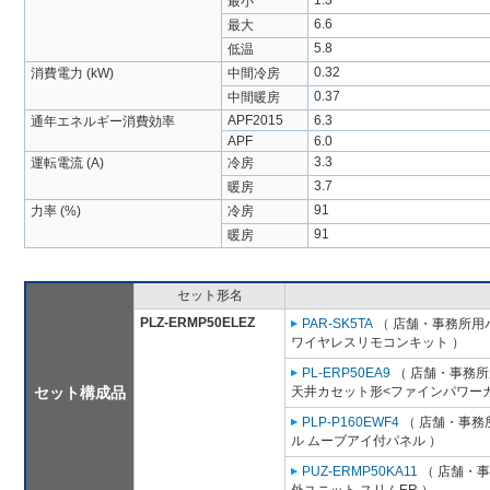
1.3
最小
6.6
最大
5.8
低温
0.32
消費電力 (kW)
中間冷房
0.37
中間暖房
APF2015
6.3
通年エネルギー消費効率
APF
6.0
3.3
運転電流 (A)
冷房
3.7
暖房
91
力率 (%)
冷房
91
暖房
セット形名
PLZ-ERMP50ELEZ
PAR-SK5TA
（ 店舗・事務所用パッ
ワイヤレスリモコンキット ）
PL-ERP50EA9
（ 店舗・事務所用
セット構成品
天井カセット形<ファインパワーカ
PLP-P160EWF4
（ 店舗・事務所
ル ムーブアイ付パネル ）
PUZ-ERMP50KA11
（ 店舗・事務