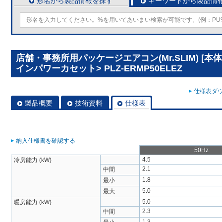
形名から製品情報を探す
キーワードから製品情
店舗・事務所用パッケージエアコン(Mr.SLIM) [本
インパワーカセット> PLZ-ERMP50ELEZ
仕様表ダウ
製品概要
技術資料
仕様表
納入仕様書を確認する
50Hz
4.5
冷房能力 (kW)
2.1
中間
1.8
最小
5.0
最大
5.0
暖房能力 (kW)
2.3
中間