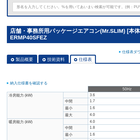
店舗・事務所用パッケージエアコン(Mr.SLIM) [本体
ERMP40SFEZ
仕様表ダウ
製品概要
技術資料
仕様表
納入仕様書を確認する
50Hz
3.6
冷房能力 (kW)
1.7
中間
1.6
最小
4.0
最大
4.0
暖房能力 (kW)
1.8
中間
1.6
最小