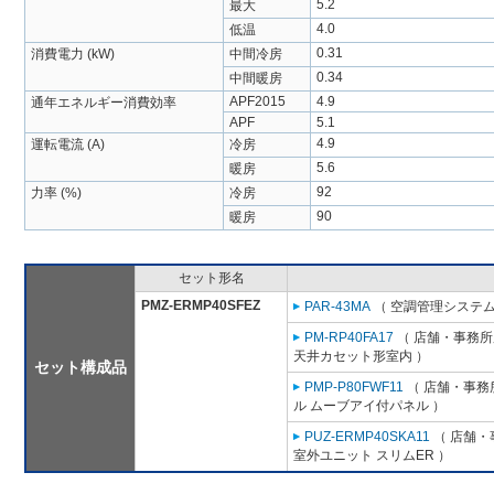
5.2
最大
4.0
低温
0.31
消費電力 (kW)
中間冷房
0.34
中間暖房
APF2015
4.9
通年エネルギー消費効率
APF
5.1
4.9
運転電流 (A)
冷房
5.6
暖房
92
力率 (%)
冷房
90
暖房
セット形名
PMZ-ERMP40SFEZ
PAR-43MA
（ 空調管理システム
PM-RP40FA17
（ 店舗・事務所用
天井カセット形室内 ）
セット構成品
PMP-P80FWF11
（ 店舗・事務所
ル ムーブアイ付パネル ）
PUZ-ERMP40SKA11
（ 店舗・事
室外ユニット スリムER ）