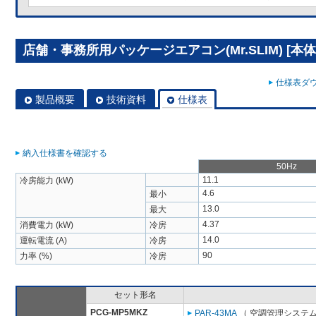
店舗・事務所用パッケージエアコン(Mr.SLIM) [本体]
仕様表ダウ
製品概要
技術資料
仕様表
納入仕様書を確認する
50Hz
11.1
冷房能力 (kW)
4.6
最小
13.0
最大
4.37
消費電力 (kW)
冷房
14.0
運転電流 (A)
冷房
90
力率 (%)
冷房
セット形名
PCG-MP5MKZ
PAR-43MA
（ 空調管理システム