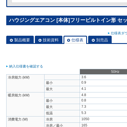
ハウジングエアコン [本体]フリービルトイン形 セット 
仕様表ダウ
製品概要
技術資料
仕様表
別売品
納入仕様書を確認する
50Hz
3.6
冷房能力 (kW)
0.9
最小
4.1
最大
4.8
暖房能力 (kW)
0.8
最小
7.3
最大
5.3
低温
1050
消費電力 (W)
冷房
165
冷房／最小