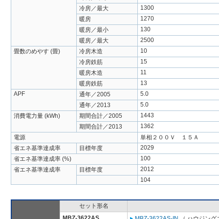
1300
冷房／最大
1270
暖房
130
暖房／最小
2500
暖房／最大
10
畳数のめやす (畳)
冷房木造
15
冷房鉄筋
11
暖房木造
13
暖房鉄筋
APF
5.0
通年／2005
5.0
通年／2013
1443
消費電力量 (kWh)
期間合計／2005
1362
期間合計／2013
電源
単相２００Ｖ １５Ａ
2029
省エネ基準達成率
目標年度
100
省エネ基準達成率 (%)
2012
省エネ基準達成率
目標年度
104
セット形名
MBZ-3622AS
MBZ-3622AS-IN
（ ハウジング