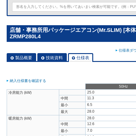
店舗・事務所用パッケージエアコン(Mr.SLIM) [本体
ZRMP280L4
仕様表ダウ
製品概要
技術資料
仕様表
納入仕様書を確認する
50Hz
25.0
冷房能力 (kW)
11.3
中間
6.5
最小
28.0
最大
28.0
暖房能力 (kW)
12.6
中間
7.0
最小