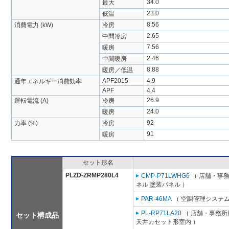
34.0
最大
23.0
低温
8.56
消費電力 (kW)
冷房
2.65
中間冷房
7.56
暖房
2.46
中間暖房
8.88
暖房／低温
APF2015
4.9
通年エネルギー消費効率
APF
4.4
26.9
運転電流 (A)
冷房
24.0
暖房
92
力率 (%)
冷房
91
暖房
セット形名
PLZD-ZRMP280L4
CMP-P71LWHG6
（ 店舗・事務所
ネル 塗装パネル ）
PAR-46MA
（ 空調管理システム
PL-RP71LA20
（ 店舗・事務所用
セット構成品
天井カセット形室内 ）