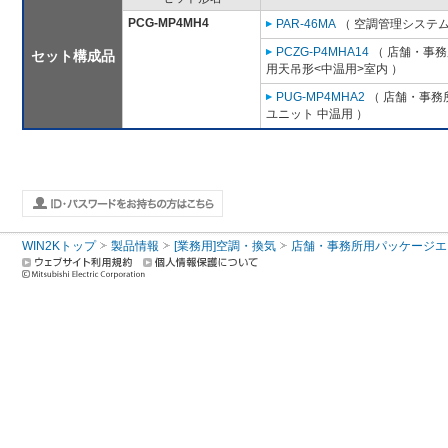
PCG-MP4MH4
PAR-46MA
（ 空調管理システム
PCZG-P4MHA14
（ 店舗・事務所
セット構成品
用天吊形<中温用>室内 ）
PUG-MP4MHA2
（ 店舗・事務所
ユニット 中温用 ）
WIN2Kトップ
製品情報
[業務用]空調・換気
店舗・事務所用パッケージエアコン