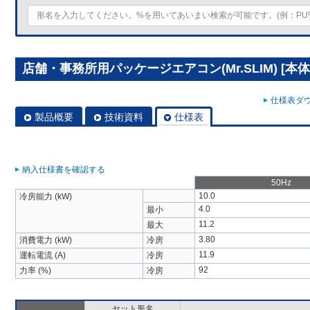
店舗・事務所用パッケージエアコン(Mr.SLIM) [本体]
仕様表ダウ
製品概要
技術資料
仕様表
納入仕様書を確認する
50Hz
10.0
冷房能力 (kW)
4.0
最小
11.2
最大
3.80
消費電力 (kW)
冷房
11.9
運転電流 (A)
冷房
92
力率 (%)
冷房
セット形名