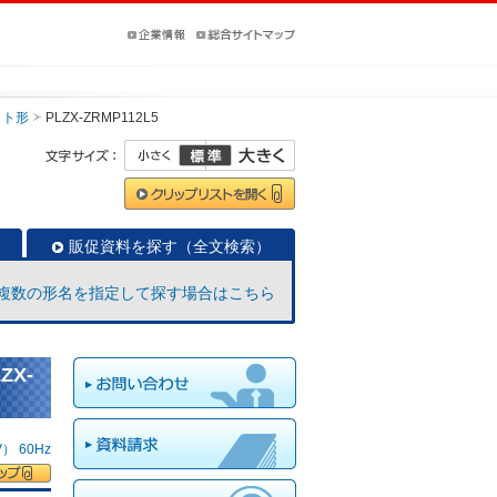
ット形
PLZX-ZRMP112L5
販促資料を探す（全文検索）
複数の形名を指定して探す場合はこちら
ZX-
 60Hz