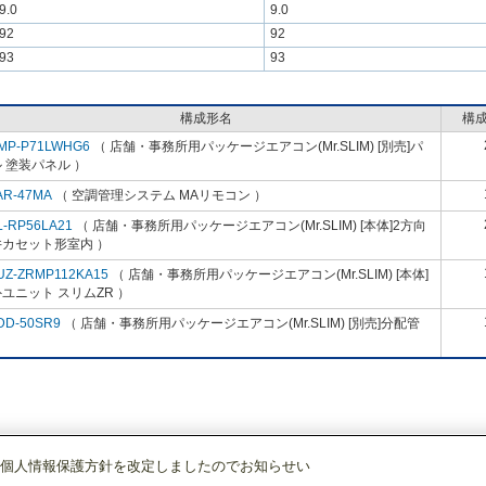
9.0
9.0
92
92
93
93
構成形名
構
MP-P71LWHG6
（ 店舗・事務所用パッケージエアコン(Mr.SLIM) [別売]パ
 塗装パネル ）
AR-47MA
（ 空調管理システム MAリモコン ）
L-RP56LA21
（ 店舗・事務所用パッケージエアコン(Mr.SLIM) [本体]2方向
井カセット形室内 ）
UZ-ZRMP112KA15
（ 店舗・事務所用パッケージエアコン(Mr.SLIM) [本体]
ユニット スリムZR ）
DD-50SR9
（ 店舗・事務所用パッケージエアコン(Mr.SLIM) [別売]分配管
個人情報保護方針を改定しましたのでお知らせい
店舗・事務所用パッケージエアコン(Mr.SLIM)
[本体]スリムZR
2方向天井カセ