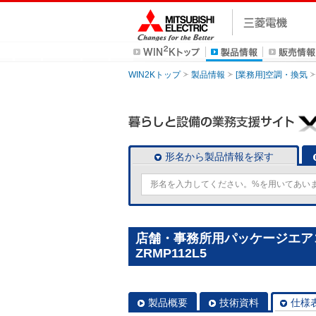
WIN2Kトップ
製品情報
[業務用]空調・換気
形名から製品情報を探す
店舗・事務所用パッケージエアコン(M
ZRMP112L5
製品概要
技術資料
仕様