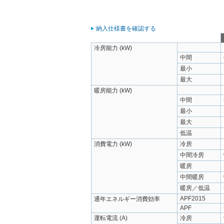
納入仕様書を確認する
冷房能力 (kW)
中間
最小
最大
暖房能力 (kW)
中間
最小
最大
低温
消費電力 (kW)
冷房
中間冷房
暖房
中間暖房
暖房／低温
APF2015
通年エネルギー消費効率
APF
運転電流 (A)
冷房