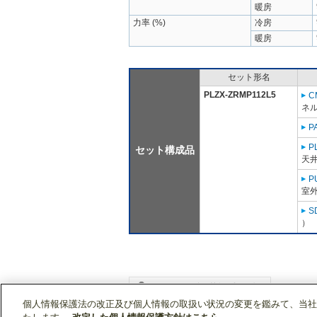
暖房
力率 (%)
冷房
暖房
セット形名
PLZX-ZRMP112L5
C
ネル
P
P
セット構成品
天
P
室外
S
）
個人情報保護法の改正及び個人情報の取扱い状況の変更を鑑みて、当社
WIN2Kトップ
製品情報
[業務用]空調・換気