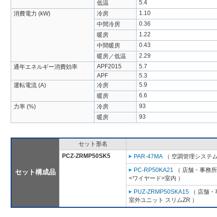
5.4
低温
1.10
消費電力 (kW)
冷房
0.36
中間冷房
1.22
暖房
0.43
中間暖房
2.29
暖房／低温
APF2015
5.7
通年エネルギー消費効率
APF
5.3
5.9
運転電流 (A)
冷房
6.6
暖房
93
力率 (%)
冷房
93
暖房
セット形名
PCZ-ZRMP50SK5
PAR-47MA
（ 空調管理システム
PC-RP50KA21
（ 店舗・事務所用
セット構成品
<ワイヤード>室内 ）
PUZ-ZRMP50SKA15
（ 店舗・事
室外ユニット スリムZR ）