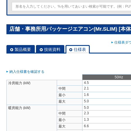
店舗・事務所用パッケージエアコン(Mr.SLIM) [本体]
仕様表ダウ
製品概要
技術資料
仕様表
納入仕様書を確認する
50Hz
4.5
冷房能力 (kW)
2.1
中間
1.6
最小
5.0
最大
5.0
暖房能力 (kW)
2.3
中間
1.3
最小
6.6
最大