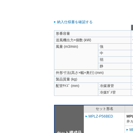
納入仕様書を確認する
形番容量
送風機出力×個数 (kW)
風量 (m3/min)
強
中
弱
静
外形寸法(高さ×幅×奥行) (mm)
製品質量 (kg)
配管ｻｲｽﾞ (mm)
冷媒液管
冷媒ｶﾞｽ管
セット形名
MPLZ-P56BED
MP
井
M
セット構成品