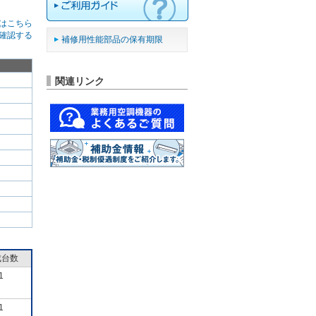
はこちら
確認する
補修用性能部品の保有期限
関連リンク
成台数
1
1