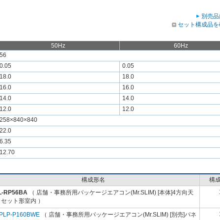
別売品
セット構成品を
50Hz
60Hz
56
0.05
0.05
18.0
18.0
16.0
16.0
14.0
14.0
12.0
12.0
258×840×840
22.0
6.35
12.70
構成形名
構
L-RP56BA
（ 店舗・事務所用パッケージエアコン(Mr.SLIM) [本体]4方向天
カセット形室内 ）
PLP-P160BWE
（ 店舗・事務所用パッケージエアコン(Mr.SLIM) [別売]パネ