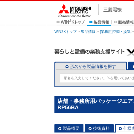
WIN2Kトップ
製品情報
[業務用]空調・換気
形名から製品情報を探す
店舗・事務所用パッケージエアコン(
RP56BA
製品概要
技術資料
仕様