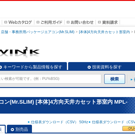
店舗・事務所用パッケージエアコン(Mr.SLIM)
[本体]4方向天井カセット形室内
キーワードから製品情報を探す
技術資料を探す
Mr.SLIM) [本体]4方向天井カセット形室内 MPL-
仕様表ダウンロード（CSV） 50Hz
仕様表ダウンロード（CSV）
表
別売品