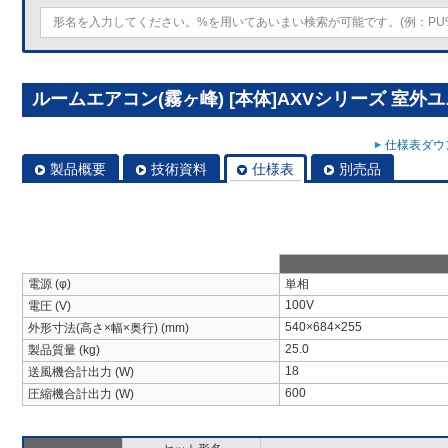
ルームエアコン(霧ヶ峰) [本体]AXVシリーズ 室外ユニッ
仕様表ダウン
製品概要
技術資料
仕様表
別売品
電源 (φ)
単相
100V
電圧 (V)
540×684×255
外形寸法(高さ×幅×奥行) (mm)
25.0
製品質量 (kg)
18
送風機合計出力 (W)
600
圧縮機合計出力 (W)