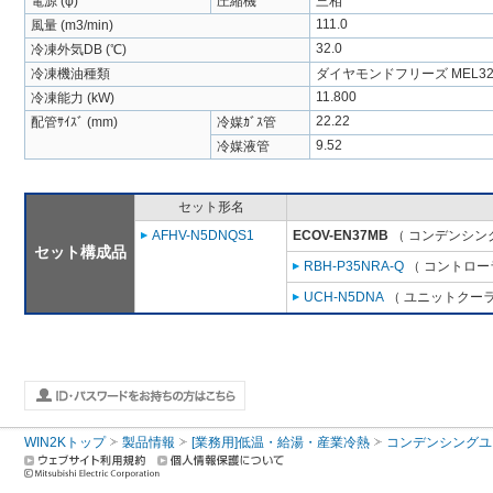
電源 (φ)
圧縮機
三相
111.0
風量 (m3/min)
32.0
冷凍外気DB (℃)
冷凍機油種類
ダイヤモンドフリーズ MEL32
11.800
冷凍能力 (kW)
22.22
配管ｻｲｽﾞ (mm)
冷媒ｶﾞｽ管
9.52
冷媒液管
セット形名
AFHV-N5DNQS1
ECOV-EN37MB
（ コンデンシング
セット構成品
RBH-P35NRA-Q
（ コントロー
UCH-N5DNA
（ ユニットクーラ 
WIN2Kトップ
製品情報
[業務用]低温・給湯・産業冷熱
コンデンシングユ