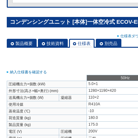
コンデンシングユニット [本体]一体空冷式 ECOV-E
仕様表ダウ
製品概要
技術資料
仕様表
別売品
納入仕様書を確認する
50Hz
5.0×1
圧縮機出力×個数 (kW)
1280×1190×420
外形寸法(高さ×幅×奥行) (mm)
110×2
送風機出力×個数 (W)
凝縮器
R410A
使用冷媒
-10
蒸発温度 (℃)
180.0
荷造質量 (kg)
175.0
製品質量 (kg)
200V
電圧 (V)
圧縮機