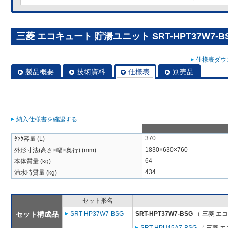
三菱 エコキュート 貯湯ユニット SRT-HPT37W7-B
仕様表ダウン
製品概要
技術資料
仕様表
別売品
納入仕様書を確認する
370
ﾀﾝｸ容量 (L)
1830×630×760
外形寸法(高さ×幅×奥行) (mm)
64
本体質量 (kg)
434
満水時質量 (kg)
セット形名
セット構成品
SRT-HP37W7-BSG
SRT-HPT37W7-BSG
（ 三菱 エ