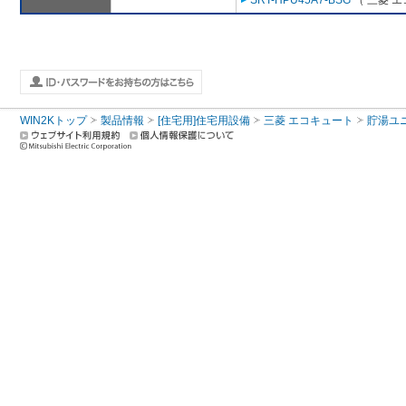
SRT-HPU45A7-BSG
（ 三菱 
WIN2Kトップ
製品情報
[住宅用]住宅用設備
三菱 エコキュート
貯湯ユ