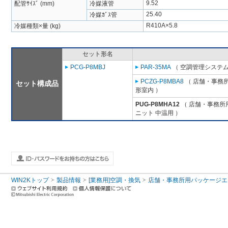
9.52
配管ｻｲｽﾞ (mm)
冷媒液管
25.40
冷媒ｶﾞｽ管
R410A×5.8
冷媒種類×量 (kg)
セット形名
PCG-P8MBJ
PAR-35MA
（ 空調管理システム
PCZG-P8MBA8
（ 店舗・事務所用
セット構成品
形室内 ）
PUG-P8MHA12
（ 店舗・事務所用パ
ニット 中温用 ）
WIN2Kトップ
製品情報
[業務用]空調・換気
店舗・事務所用パッケージエアコン