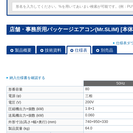
店舗・事務所用パッケージエアコン(Mr.SLIM) [本体
仕様表ダウ
製品概要
技術資料
仕様表
別売品
納入仕様書を確認する
50Hz
80
形番容量
電源 (φ)
三相
200V
電圧 (V)
1.8×1
圧縮機出力×個数 (kW)
0.060
送風機出力×個数 (kW)
740×950×330
外形寸法(高さ×幅×奥行) (mm)
64.0
製品質量 (kg)