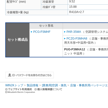
9.52
配管ｻｲｽﾞ (mm)
冷媒液管
15.88
冷媒ｶﾞｽ管
R410A×2.7
冷媒種類×量 (kg)
セット形名
PCG-P3MHF
PAR-35MA
（ 空調管理システム
PCZG-P3MHA8
（ 店舗・事務所用
セット構成品
用天吊形<中温用>室内 ）
PUG-P3MHA12
（ 店舗・事務所用パ
ニット 中温用 ）
WIN2Kトップ
製品情報
[業務用]空調・換気
店舗・事務所用パッケージエアコン