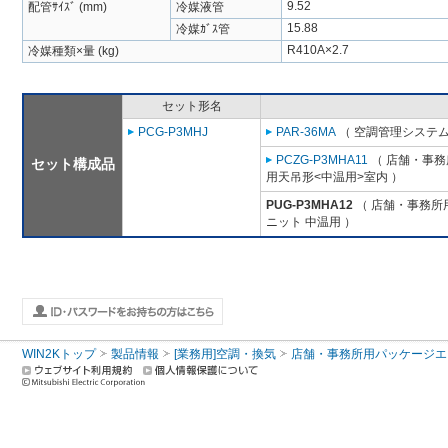
9.52
配管ｻｲｽﾞ (mm)
冷媒液管
15.88
冷媒ｶﾞｽ管
R410A×2.7
冷媒種類×量 (kg)
セット形名
PCG-P3MHJ
PAR-36MA
（ 空調管理システム
PCZG-P3MHA11
（ 店舗・事務所
セット構成品
用天吊形<中温用>室内 ）
PUG-P3MHA12
（ 店舗・事務所用パ
ニット 中温用 ）
WIN2Kトップ
製品情報
[業務用]空調・換気
店舗・事務所用パッケージエアコン