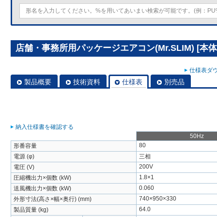
店舗・事務所用パッケージエアコン(Mr.SLIM) [本体
仕様表ダウ
製品概要
技術資料
仕様表
別売品
納入仕様書を確認する
50Hz
80
形番容量
電源 (φ)
三相
200V
電圧 (V)
1.8×1
圧縮機出力×個数 (kW)
0.060
送風機出力×個数 (kW)
740×950×330
外形寸法(高さ×幅×奥行) (mm)
64.0
製品質量 (kg)