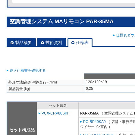
空調管理システム MAリモコン PAR-35MA
仕様表ダウン
製品概要
技術資料
仕様表
納入仕様書を確認する
120×120×19
外形寸法(高さ×幅×奥行) (mm)
0.25
製品質量 (kg)
セット形名
PCX-CRP80SKF
PAR-35MA
（ 空調管理システム 
PC-RP40KA9
（ 店舗・事務所用パ
ワイヤード>室内 ）
セット構成品