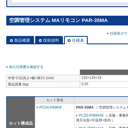
空調管理システム MAリモコン PAR-35MA
仕様表ダウン
製品概要
技術資料
仕様表
納入仕様書を確認する
120×120×19
外形寸法(高さ×幅×奥行) (mm)
0.25
製品質量 (kg)
セット形名
PCGX-P8MHF
PAR-35MA
（ 空調管理システム 
PCZG-P4MHA8
（ 店舗・事務所用
用天吊形<中温用>室内 ）
セット構成品