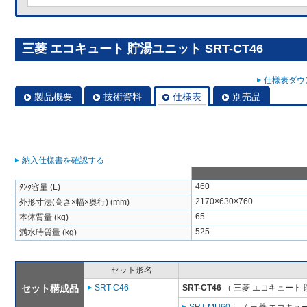
三菱 エコキュート 貯湯ユニット SRT-CT46
仕様表ダウン
製品概要
技術資料
仕様表
別売品
納入仕様書を確認する
460
ﾀﾝｸ容量 (L)
2170×630×760
外形寸法(高さ×幅×奥行) (mm)
65
本体質量 (kg)
525
満水時質量 (kg)
セット形名
セット構成品
SRT-C46
SRT-CT46
（ 三菱 エコキュート 