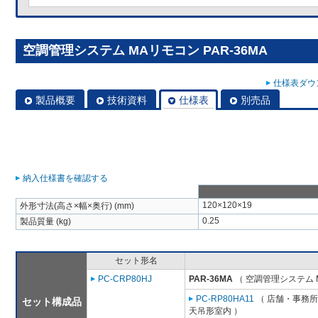
空調管理システム MAリモコン PAR-36MA
仕様表ダウン
製品概要
技術資料
仕様表
別売品
納入仕様書を確認する
120×120×19
外形寸法(高さ×幅×奥行) (mm)
0.25
製品質量 (kg)
セット形名
PC-CRP80HJ
PAR-36MA
（ 空調管理システム 
PC-RP80HA11
（ 店舗・事務所用
セット構成品
天吊形室内 ）