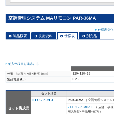
空調管理システム MAリモコン PAR-36MA
仕様表ダウン
製品概要
技術資料
仕様表
別売品
納入仕様書を確認する
120×120×19
外形寸法(高さ×幅×奥行) (mm)
0.25
製品質量 (kg)
セット形名
PCG-P3MHJ
PAR-36MA
（ 空調管理システム 
PCZG-P3MHA11
（ 店舗・事務所
セット構成品
用天吊形<中温用>室内 ）