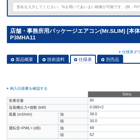
店舗・事務所用パッケージエアコン(Mr.SLIM) [本
P3MHA11
仕様表ダウ
製品概要
技術資料
仕様表
別売品
納入仕様書を確認する
50Hz
80
形番容量
0.080×2
送風機出力×個数 (kW)
38.0
風量 (m3/min)
強
30.0
弱
68
運転音<PWL> (dB)
強
62
弱