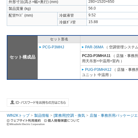
280×1520×650
外形寸法(高さ×幅×奥行) (mm)
56.0
製品質量 (kg)
9.52
配管ｻｲｽﾞ (mm)
冷媒液管
15.88
冷媒ｶﾞｽ管
セット形名
PCG-P3MHJ
PAR-36MA
（ 空調管理システム
PCZG-P3MHA11
（ 店舗・事務所用
セット構成品
用天吊形<中温用>室内 ）
PUG-P3MHA12
（ 店舗・事務所用
ユニット 中温用 ）
WIN2Kトップ
製品情報
[業務用]空調・換気
店舗・事務所用パッケージエアコン