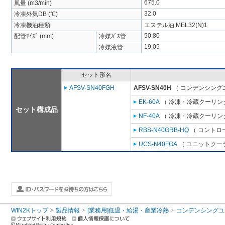
675.0
風量 (m3/min)
32.0
冷凍外気DB (℃)
冷凍機油種類
エステル油 MEL32(N)1
50.80
配管ｻｲｽﾞ (mm)
冷媒ｶﾞｽ管
19.05
冷媒液管
セット形名
AFSV-SN40FGH
AFSV-SN40H
（ コンデンシングユ
EK-60A
（ 冷凍・冷蔵クーリング
セット構成品
NF-40A
（ 冷凍・冷蔵クーリング
RBS-N40GRB-HQ
（ コントロ
UCS-N40FGA
（ ユニットクーラ
WIN2Kトップ
製品情報
[業務用]低温・給湯・産業冷熱
コンデンシングユ