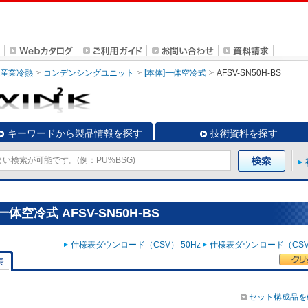
・産業冷熱
コンデンシングユニット
[本体]一体空冷式
AFSV-SN50H-BS
キーワードから製品情報を探す
技術資料を探す
空冷式 AFSV-SN50H-BS
仕様表ダウンロード（CSV） 50Hz
仕様表ダウンロード（CSV）
表
セット構成品を