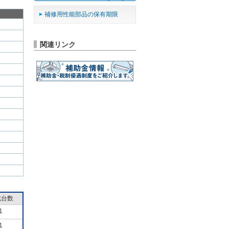
補修用性能部品の保有期限
関連リンク
成台数
1
1