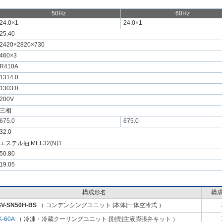
50Hz
60Hz
24.0×1
24.0×1
25.40
2420×2820×730
460×3
R410A
1314.0
1303.0
200V
三相
675.0
675.0
32.0
エステル油 MEL32(N)1
50.80
19.05
構成形名
構
SV-SN50H-BS
（ コンデンシングユニット [本体]一体空冷式 ）
K-60A
（ 冷凍・冷蔵クーリングユニット [別売]主液膨張弁キット ）