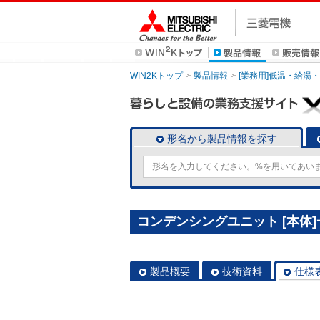
WIN2Kトップ
製品情報
[業務用]低温・給湯
形名から製品情報を探す
コンデンシングユニット [本体]一体
製品概要
技術資料
仕様