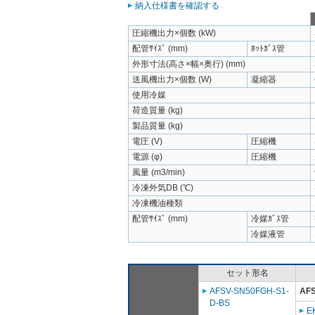
納入仕様書を確認する
圧縮機出力×個数 (kW)
配管ｻｲｽﾞ (mm)
ﾎｯﾄｶﾞｽ管
外形寸法(高さ×幅×奥行) (mm)
送風機出力×個数 (W)
凝縮器
使用冷媒
荷造質量 (kg)
製品質量 (kg)
電圧 (V)
圧縮機
電源 (φ)
圧縮機
風量 (m3/min)
冷凍外気DB (℃)
冷凍機油種類
配管ｻｲｽﾞ (mm)
冷媒ｶﾞｽ管
冷媒液管
セット形名
AFSV-SN50FGH-S1-
AF
D-BS
E