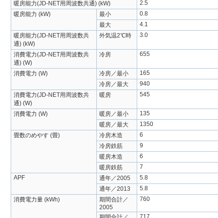
2.5
暖房能力(JD-NET用周波数共通) (kW)
0.8
暖房能力 (kW)
最小
4.1
最大
3.0
暖房能力(JD-NET用周波数共
外気温2℃時
通) (kW)
655
消費電力(JD-NET用周波数共
冷房
通) (W)
165
消費電力 (W)
冷房／最小
940
冷房／最大
545
消費電力(JD-NET用周波数共
暖房
通) (W)
135
消費電力 (W)
暖房／最小
1350
暖房／最大
6
畳数のめやす (畳)
冷房木造
9
冷房鉄筋
6
暖房木造
7
暖房鉄筋
APF
5.8
通年／2005
5.8
通年／2013
760
消費電力量 (kWh)
期間合計／
2005
717
期間合計／