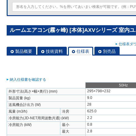
ルームエアコン(霧ヶ峰) [本体]AXVシリーズ 室内ユニット
仕様表ダウ
製品概要
技術資料
仕様表
別売品
納入仕様書を確認する
50Hz
295×798×232
外形寸法(高さ×幅×奥行) (mm)
9.0
製品質量 (kg)
28
送風機合計出力 (W)
625.0
風量 (m3/h)
冷房
2.2
冷房能力(JD-NET用周波数共通) (kW)
0.8
冷房能力 (kW)
最小
2.8
最大