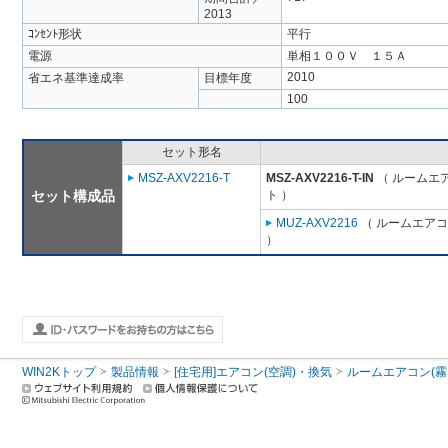
2013
ｺﾝｾﾝﾄ形状
平行
電源
単相１００Ｖ １５Ａ
2010
省エネ基準達成率
目標年度
100
セット形名
MSZ-AXV2216-T
MSZ-AXV2216-T-IN
（ ルームエア
セット構成品
ト ）
MUZ-AXV2216
（ ルームエアコン
）
WIN2Kトップ
製品情報
[住宅用]エアコン(空調)・換気
ルームエアコン(霧